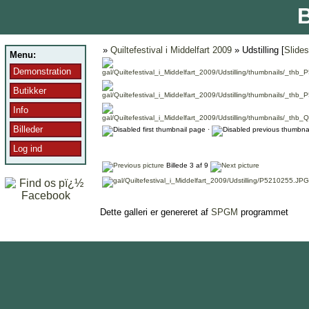
B
»
Quiltefestival i Middelfart 2009
» Udstilling [
Slide
Menu:
Demonstration
Butikker
Info
Billeder
·
Log ind
Billede 3 af 9
Dette galleri er genereret af
SPGM
programmet