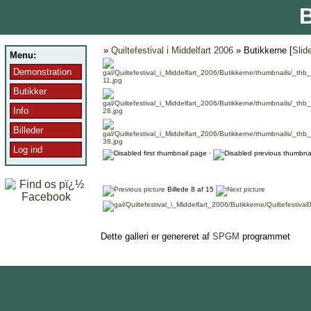
B
»
Quiltefestival i Middelfart 2006
» Butikkerne [
Slid
Menu:
Demonstration
Butikker
Info
Billeder
Log ind
·
Billede 8 af 15
Dette galleri er genereret af
SPGM
programmet