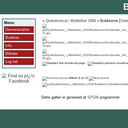
B
»
Quiltefestival i Middelfart 2006
» Butikkerne [
Slid
Menu:
Demonstration
Butikker
Info
Billeder
Log ind
·
Billede 6 af 15
Dette galleri er genereret af
SPGM
programmet