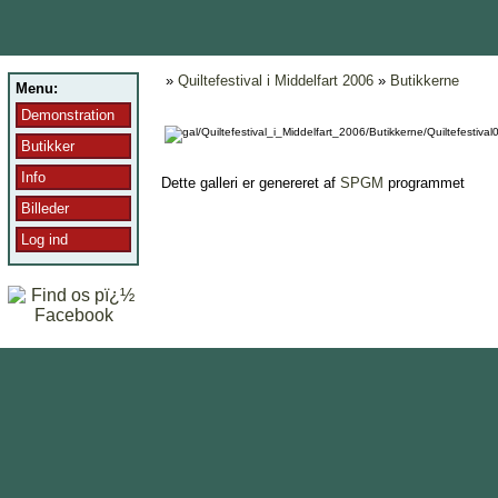
»
Quiltefestival i Middelfart 2006
»
Butikkerne
Menu:
Demonstration
Butikker
Info
Dette galleri er genereret af
SPGM
programmet
Billeder
Log ind