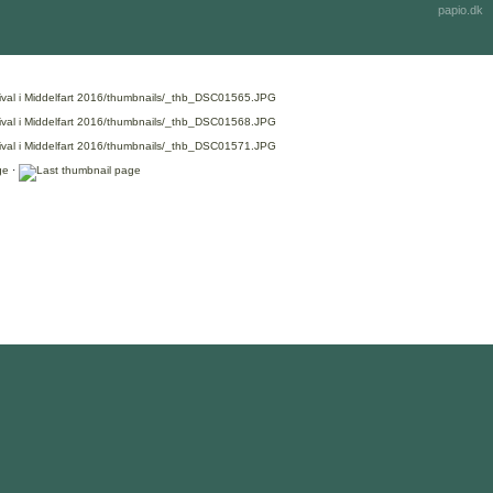
papio.dk
·