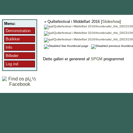
» Quiltefestival i Middelfart 2016 [
Slideshow
]
Menu:
Demonstration
Butikker
·
Info
Billeder
Dette galleri er genereret af
SPGM
programmet
Log ind