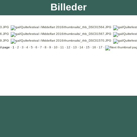
Billeder
· 1 ·
2
·
3
·
4
·
5
·
6
·
7
·
8
·
9
·
10
·
11
·
12
·
13
·
14
·
15
·
16
·
17
·