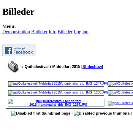
Billeder
Menu:
Demonstration
Butikker
Info
Billeder
Log ind
» Quiltefestival i Middelfart 2015 [
Slideshow
]
·