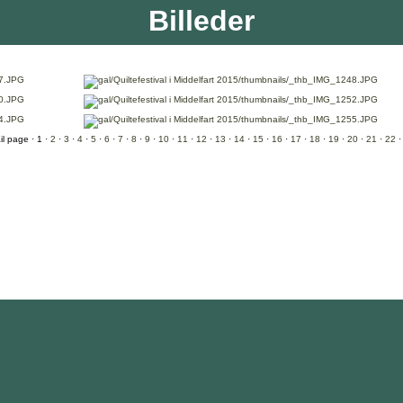
Billeder
· 1 ·
2
·
3
·
4
·
5
·
6
·
7
·
8
·
9
·
10
·
11
·
12
·
13
·
14
·
15
·
16
·
17
·
18
·
19
·
20
·
21
·
22