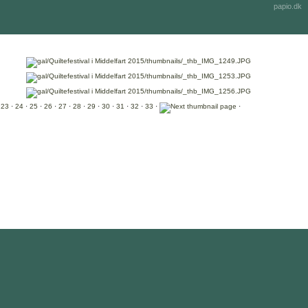
papio.dk
·
23
·
24
·
25
·
26
·
27
·
28
·
29
·
30
·
31
·
32
·
33
·
·