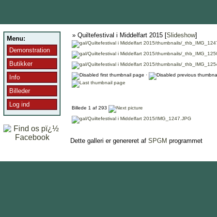
» Quiltefestival i Middelfart 2015 [
Slideshow
]
Menu:
Demonstration
Butikker
·
Info
Billeder
Log ind
Billede 1 af 293
Dette galleri er genereret af
SPGM
programmet